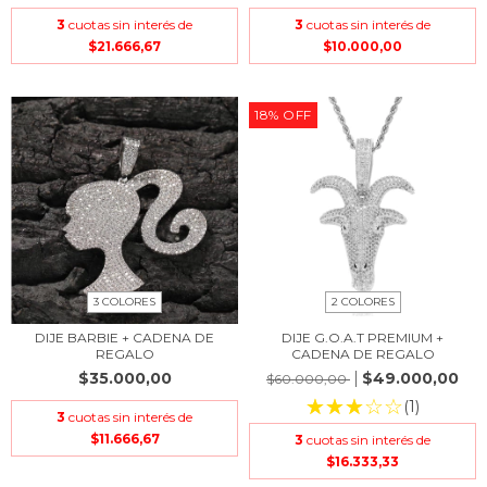
3
cuotas sin interés de
3
cuotas sin interés de
$21.666,67
$10.000,00
18
%
OFF
3 COLORES
2 COLORES
DIJE BARBIE + CADENA DE
DIJE G.O.A.T PREMIUM +
REGALO
CADENA DE REGALO
$35.000,00
$49.000,00
$60.000,00
(1)
3
cuotas sin interés de
$11.666,67
3
cuotas sin interés de
$16.333,33