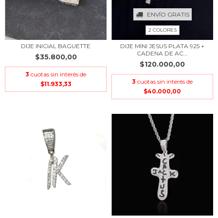
ENVÍO GRATIS
2 COLORES
DIJE INICIAL BAGUETTE
DIJE MINI JESUS PLATA 925 +
CADENA DE AC...
$35.800,00
$120.000,00
3
cuotas sin interés de
3
cuotas sin interés de
$11.933,33
$40.000,00