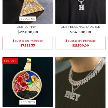
2 COLORES
DIJE ILUMINATI
DIJE PERSONALIZADO ICE
$22.000,00
$64.500,00
3
cuotas sin interés de
3
cuotas sin interés de
$7.333,33
$21.500,00
33
%
OFF
2 COLORES