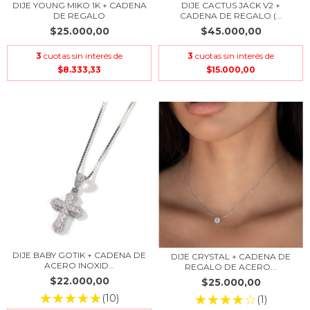
DIJE YOUNG MIKO 1K + CADENA
DIJE CACTUS JACK V2 +
DE REGALO
CADENA DE REGALO (...
$25.000,00
$45.000,00
3
cuotas sin interés de
3
cuotas sin interés de
$8.333,33
$15.000,00
DIJE BABY GOTIK + CADENA DE
DIJE CRYSTAL + CADENA DE
ACERO INOXID...
REGALO DE ACERO...
$22.000,00
$25.000,00
(10)
(1)