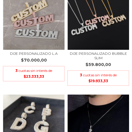
DIJE PERSONALIZADO L.A
DIJE PERSONALIZADO BUBBLE
SLIM
$70.000,00
$59.800,00
3
cuotas sin interés de
3
cuotas sin interés de
$23.333,33
$19.933,33