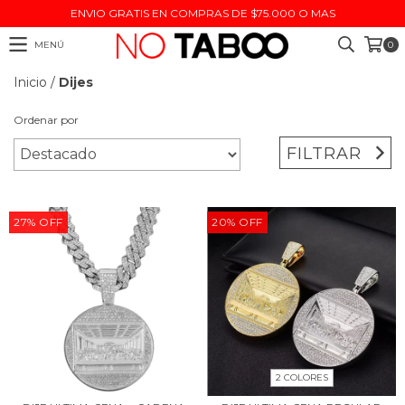
ENVIO GRATIS EN COMPRAS DE $75.000 O MAS
MENÚ
0
Inicio
/
Dijes
Ordenar por
FILTRAR
27
%
OFF
20
%
OFF
2 COLORES