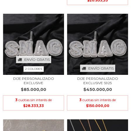
$20.933,33
ENVÍO GRATIS
ENVÍO GRATIS
2 COLORES
DIJE PERSONALIZADO
DIJE PERSONALIZADO
EXCLUSIVE
EXCLUSIVE S925
$85.000,00
$450.000,00
3
cuotas sin interés de
3
cuotas sin interés de
$28.333,33
$150.000,00