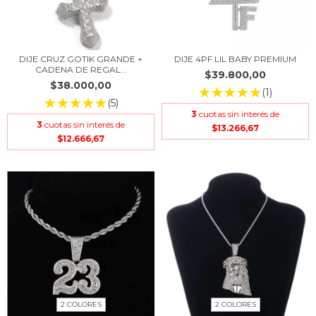
DIJE CRUZ GOTIK GRANDE +
DIJE 4PF LIL BABY PREMIUM
CADENA DE REGAL...
$39.800,00
$38.000,00
(1)
(5)
3
cuotas sin interés de
3
cuotas sin interés de
$13.266,67
$12.666,67
2 COLORES
2 COLORES