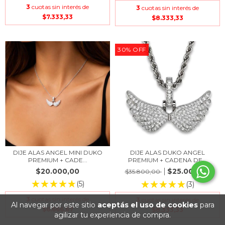
3
cuotas sin interés de
3
cuotas sin interés de
$7.333,33
$8.333,33
30
%
OFF
DIJE ALAS ANGEL MINI DUKO
DIJE ALAS DUKO ANGEL
PREMIUM + CADE...
PREMIUM + CADENA DE...
$20.000,00
$25.000,00
$35.800,00
(5)
(3)
3
cuotas sin interés de
3
cuotas sin interés de
Al navegar por este sitio
aceptás el uso de cookies
para
$6.666,67
$8.333,33
agilizar tu experiencia de compra.