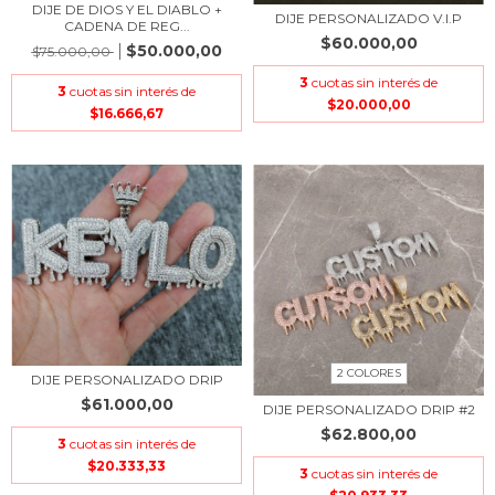
DIJE DE DIOS Y EL DIABLO +
DIJE PERSONALIZADO V.I.P
CADENA DE REG...
$60.000,00
$50.000,00
$75.000,00
3
cuotas sin interés de
3
cuotas sin interés de
$20.000,00
$16.666,67
2 COLORES
DIJE PERSONALIZADO DRIP
$61.000,00
DIJE PERSONALIZADO DRIP #2
$62.800,00
3
cuotas sin interés de
$20.333,33
3
cuotas sin interés de