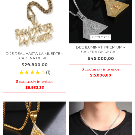
2 COLORES
DIJE ILUMINATI PREMIUM +
CADENA DE REGAL...
DIJE REAL HASTA LA MUERTE +
CADENA DE RE...
$45.000,00
$29.800,00
3
cuotas sin interés de
(1)
$15.000,00
3
cuotas sin interés de
$9.933,33