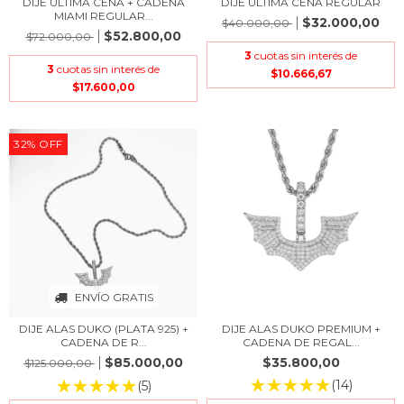
DIJE ULTIMA CENA + CADENA
DIJE ULTIMA CENA REGULAR
MIAMI REGULAR...
$32.000,00
$40.000,00
$52.800,00
$72.000,00
3
cuotas sin interés de
3
cuotas sin interés de
$10.666,67
$17.600,00
32
%
OFF
ENVÍO GRATIS
DIJE ALAS DUKO (PLATA 925) +
DIJE ALAS DUKO PREMIUM +
CADENA DE R...
CADENA DE REGAL...
$85.000,00
$35.800,00
$125.000,00
(14)
(5)