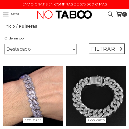
ENVIO GRATIS EN COMPRAS DE $75.000 O MAS
MENÚ
0
Inicio
/
Pulseras
Ordenar por
FILTRAR
3 COLORES
2 COLORES