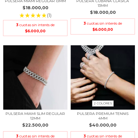
PULSERA MIAMI REGULAR 13MM
PULSERA CUBANA CLASICA
13MM
$18.000,00
$18.000,00
(1)
3
cuotas sin interés de
3
cuotas sin interés de
$6.000,00
$6.000,00
2 COLORES
PULSERA MIAMI SLIM REGULAR
PULSERA PREMIUM TENNIS
12MM
4MM
$22.500,00
$40.000,00
3
cuotas sin interés de
3
cuotas sin interés de