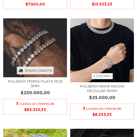
$7.500,00
$13.333,33
ENVÍO GRATIS
2 COLORES
PULSERA TENNIS PLATA S925
5MM
PULSERA MIAMI ANCHA
REGULAR 19MM
$250.000,00
$25.000,00
3
cuotas sin interés de
3
cuotas sin interés de
$83.333,33
$8.333,33