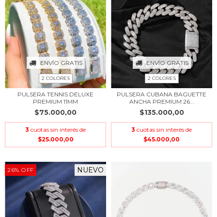
ENVÍO GRATIS
ENVÍO GRATIS
2 COLORES
2 COLORES
PULSERA TENNIS DELUXE
PULSERA CUBANA BAGUETTE
PREMIUM 11MM
ANCHA PREMIUM 26...
$75.000,00
$135.000,00
3
cuotas sin interés de
3
cuotas sin interés de
$25.000,00
$45.000,00
NUEVO
26
%
OFF