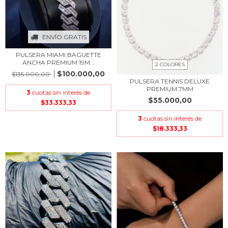
ENVÍO GRATIS
PULSERA MIAMI BAGUETTE
ANCHA PREMIUM 19M...
2 COLORES
$100.000,00
$135.000,00
PULSERA TENNIS DELUXE
PREMIUM 7MM
3
cuotas sin interés de
$55.000,00
$33.333,33
3
cuotas sin interés de
$18.333,33