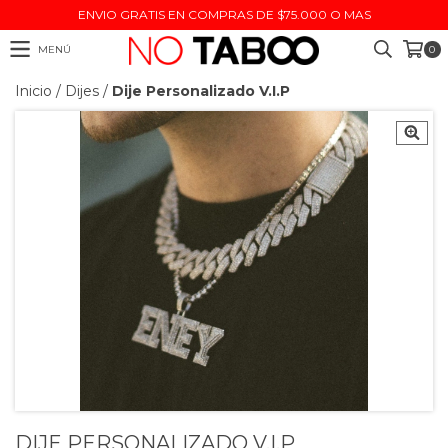
ENVIO GRATIS EN COMPRAS DE $75.000 O MAS
MENÚ
0
Inicio
/
Dijes
/
Dije Personalizado V.I.P
DIJE PERSONALIZADO V.I.P