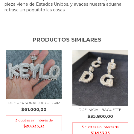
pieza viene de Estados Unidos. y avaces nuestra aduana
retrasa un poquitito las cosas.
PRODUCTOS SIMILARES
DIJE PERSONALIZADO DRIP
$61.000,00
DIJE INICIAL BAGUETTE
$35.800,00
3
cuotas sin interés de
$20.333,33
3
cuotas sin interés de
$11.933,33