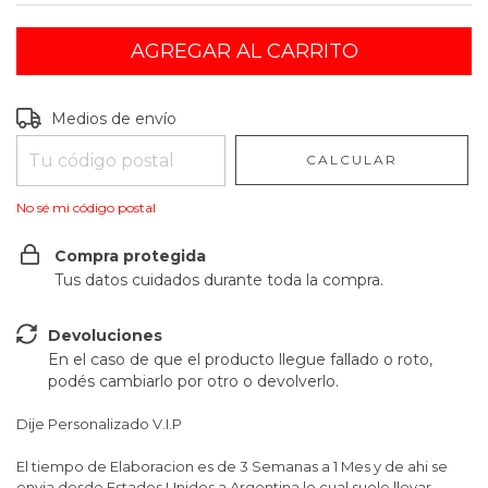
Entregas para el CP:
CAMBIAR CP
Medios de envío
CALCULAR
No sé mi código postal
Compra protegida
Tus datos cuidados durante toda la compra.
Devoluciones
En el caso de que el producto llegue fallado o roto,
podés cambiarlo por otro o devolverlo.
Dije Personalizado V.I.P
El tiempo de Elaboracion es de 3 Semanas a 1 Mes y de ahi se
envia desde Estados Unidos a Argentina lo cual suele llevar