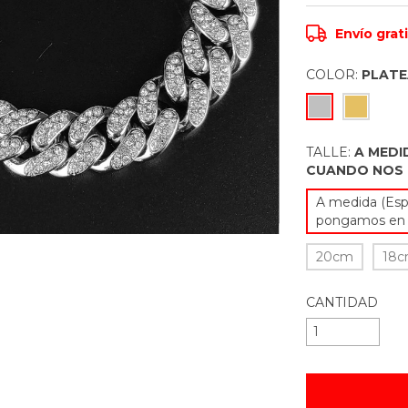
Envío grat
COLOR:
PLAT
TALLE:
A MEDI
CUANDO NOS
A medida (Esp
pongamos en 
20cm
18
CANTIDAD