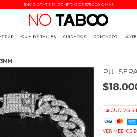
ENVIO GRATIS EN COMPRAS DE $75.000 O MAS
MPRAR
GUÍA DE TALLES
CUIDADOS
CONTACTO
MATE
 13MM
PULSERA
$18.00
3
CUOTAS SI
VER MEDIOS 