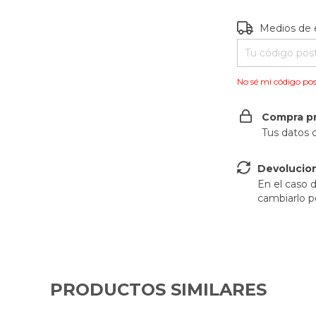
Entregas para e
Medios de 
No sé mi código pos
Compra p
Tus datos 
Devolucio
En el caso d
cambiarlo po
PRODUCTOS SIMILARES