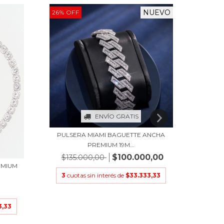
NUEVO
26
%
OFF
ENVÍO GRATIS
PULSERA MIAMI BAGUETTE ANCHA
PUL
PREMIUM 19M...
$100.000,00
$135.000,00
3
cu
EMIUM
3
cuotas sin interés de
$33.333,33
3,33