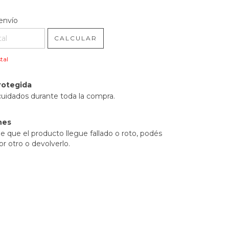
l CP:
CAMBIAR CP
envío
CALCULAR
tal
rotegida
cuidados durante toda la compra.
nes
e que el producto llegue fallado o roto, podés
r otro o devolverlo.