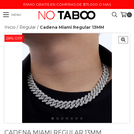
ENVIO GRATIS EN COMPRAS DE $75.000 O MAS
MENÚ
0
Inicio
/
Regular
/
Cadena Miami Regular 13MM
28
%
OFF
CADENA MIAMI REGULAR 13MM