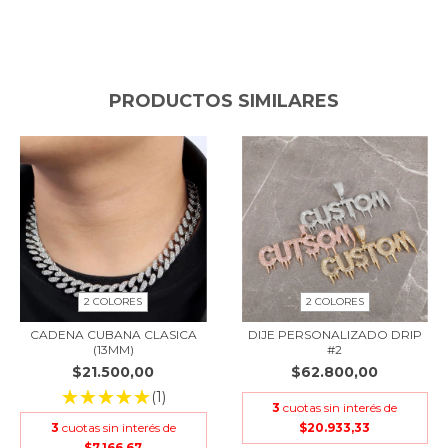
PRODUCTOS SIMILARES
2 COLORES
2 COLORES
CADENA CUBANA CLASICA
DIJE PERSONALIZADO DRIP
(13MM)
#2
$21.500,00
$62.800,00
(1)
3
cuotas sin interés de
3
cuotas sin interés de
$20.933,33
$7.166,67